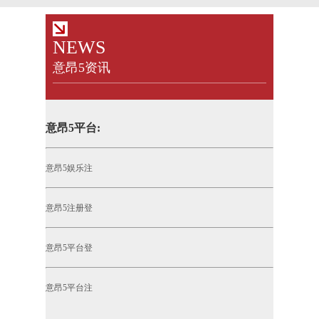
NEWS
意昂5资讯
意昂5平台:
意昂5娱乐注
意昂5注册登
意昂5平台登
意昂5平台注