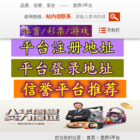
品质、信誉、安全 —— 意昂5平台
站内信联系
咨询热线：
导航栏
您当前的位置：
首页
>
意昂5平台