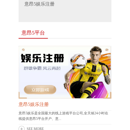
意昂5娱乐注册
意昂5平台
意昂5娱乐注册
意昂5娱乐是全国最大的线上游戏平台公司,全天候24小时在
线提供意昂5平台开户、意...
SEE MORE