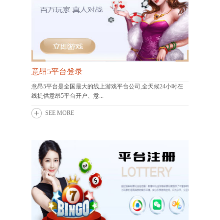
意昂5平台登录
意昂5平台是全国最大的线上游戏平台公司,全天候24小时在
线提供意昂5平台开户、意...
SEE MORE