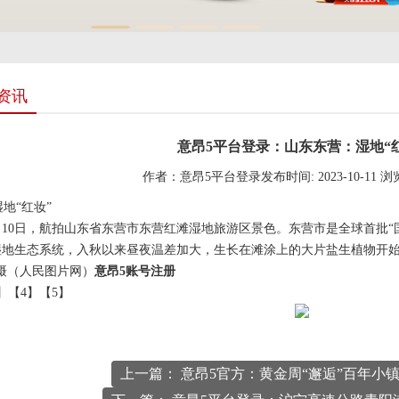
资讯
意昂5平台登录：山东东营：湿地“
作者：意昂5平台登录
发布时间: 2023-10-11
浏
10月10日，航拍山东省东营市东营红滩湿地旅游区景色。东营市是全球首批
湿地生态系统，入秋以来昼夜温差加大，生长在滩涂上的大片盐生植物开始
摄（人民图片网）
意昂5账号注册
】【4】【5】
上一篇： 意昂5官方：黄金周“邂逅”百年小镇