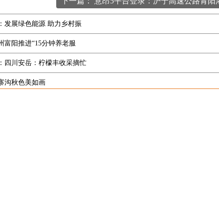
下一篇： 意昂5平台登录：沪宁高速公路青阳
：发展绿色能源 助力乡村振
州富阳推进“15分钟养老服
：四川安岳：柠檬丰收采摘忙
寨沟秋色美如画