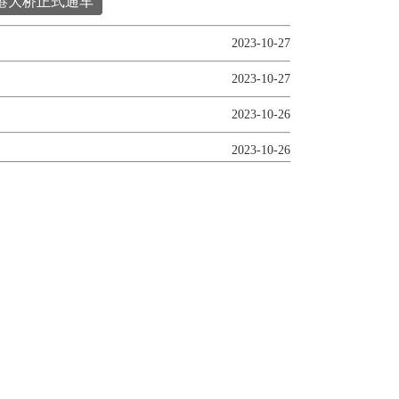
港大桥正式通车
2023-10-27
2023-10-27
2023-10-26
2023-10-26