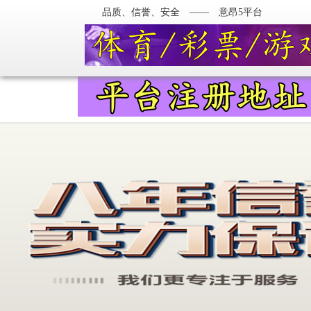
品质、信誉、安全 —— 意昂5平台