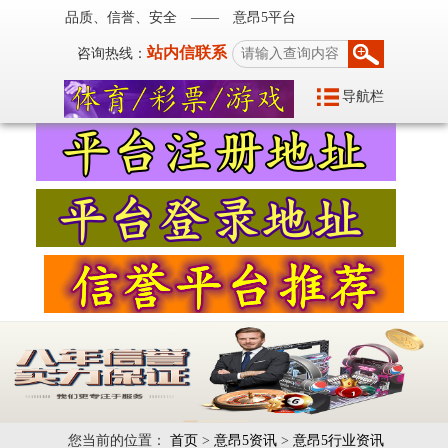
品质、信誉、安全 —— 意昂5平台
站内信联系
咨询热线：
导航栏
您当前的位置：
首页
>
意昂5资讯
>
意昂5行业资讯