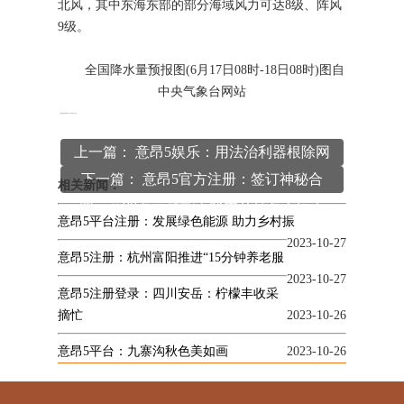
北风，其中东海东部的部分海域风力可达8级、阵风
9级。
全国降水量预报图(6月17日08时-18日08时)图自
中央气象台网站
本文
意昂5平台
编辑发布，转载请注明出处
http://whatname.net/article/xingyedongtai/356.html
上一篇： 意昂5娱乐：用法治利器根除网
下一篇： 意昂5官方注册：签订神秘合
络算命
相关新闻：
同，花90万元就能上北大？真有人信！
意昂5平台注册：发展绿色能源 助力乡村振
2023-10-27
意昂5注册：杭州富阳推进“15分钟养老服
2023-10-27
意昂5注册登录：四川安岳：柠檬丰收采
摘忙
2023-10-26
意昂5平台：九寨沟秋色美如画
2023-10-26