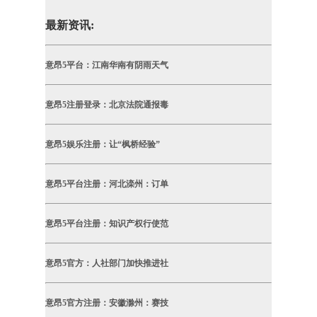
最新资讯:
意昂5平台：江南华南有阴雨天气
意昂5注册登录：北京法院通报毒
意昂5娱乐注册：让“枫桥经验”
意昂5平台注册：河北滦州：订单
意昂5平台注册：知识产权行使范
意昂5官方：人社部门加快推进社
意昂5官方注册：安徽滁州：赛技