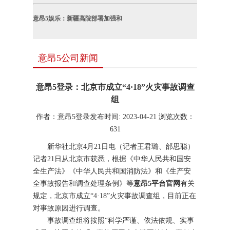
意昂5娱乐：新疆高院部署加强和
意昂5公司新闻
意昂5登录：北京市成立“4·18”火灾事故调查
组
作者：意昂5登录
发布时间: 2023-04-21
浏览次数：
631
新华社北京4月21日电（记者王君璐、邰思聪）
记者21日从北京市获悉，根据《中华人民共和国安
全生产法》《中华人民共和国消防法》和《生产安
全事故报告和调查处理条例》等
意昂5平台官网
有关
规定，北京市成立“4·18”火灾事故调查组，目前正在
对事故原因进行调查。
事故调查组将按照“科学严谨、依法依规、实事