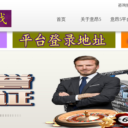
咨询
首页
关于意昂5
意昂5平