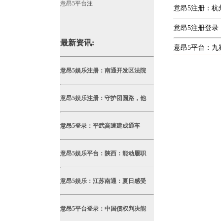
意昂5平台注
意昂5注册：杭
意昂5注册登录
最新资讯:
意昂5平台：九
意昂5娱乐注册：南通开发区法院
意昂5娱乐注册：守护团圆路，他
意昂5登录：平武高速建成通车
意昂5娱乐平台：陕西：能动履职
意昂5娱乐：江苏南通：夏日感受
意昂5平台登录：中国债权判决能