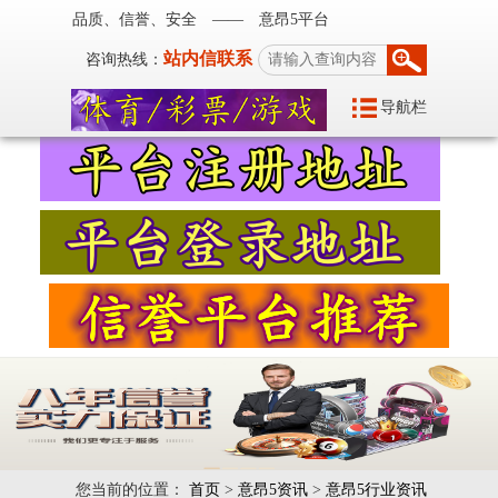
品质、信誉、安全 —— 意昂5平台
站内信联系
咨询热线：
导航栏
您当前的位置：
首页
>
意昂5资讯
>
意昂5行业资讯