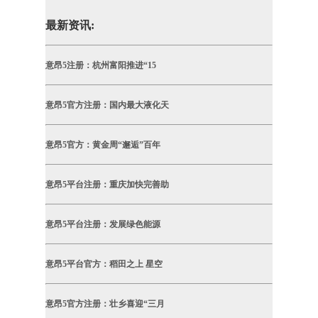
最新资讯:
意昂5注册：杭州富阳推进“15
意昂5官方注册：国内最大液化天
意昂5官方：黄金周“邂逅”百年
意昂5平台注册：重庆加快完善助
意昂5平台注册：发展绿色能源
意昂5平台官方：稻田之上 星空
意昂5官方注册：壮乡喜迎“三月