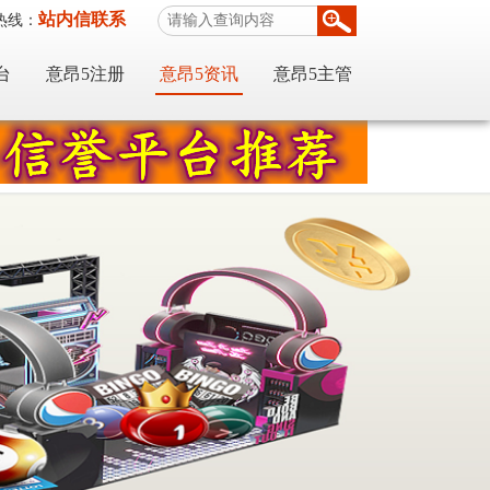
站内信联系
热线：
台
意昂5注册
意昂5资讯
意昂5主管