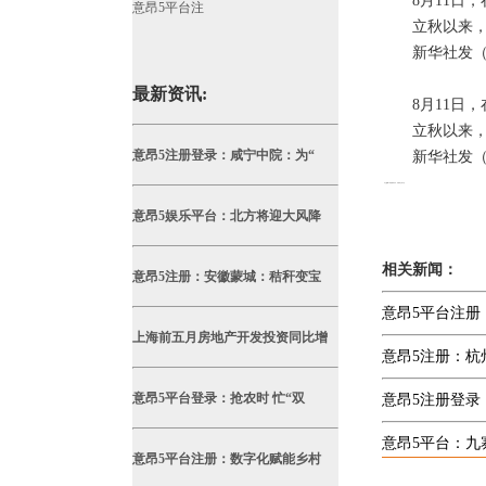
8月11日
意昂5平台注
立秋以来
新华社发
最新资讯:
8月11日
立秋以来
意昂5注册登录：咸宁中院：为“
新华社发
本文
意昂5平台
编辑发布，转载请注明出处
意昂5娱乐平台：北方将迎大风降
http://whatname.net/index.php/article/xingyedongtai/471.html
相关新闻：
意昂5注册：安徽蒙城：秸秆变宝
意昂5平台注册
上海前五月房地产开发投资同比增
意昂5注册：杭
意昂5平台登录：抢农时 忙“双
意昂5注册登录
意昂5平台：九
意昂5平台注册：数字化赋能乡村