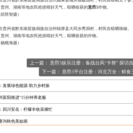
，在贵州省黔东南苗族侗族自治州施秉县城关镇建国村，村民在晾晒太子参
，贵州、湖南等地农民抢抓晴好天气，晾晒收获的
意昂5
作物。
（邰胜智摄）
，在贵州省黔东南苗族侗族自治州锦屏县大同乡秀洞村，村民在晾晒辣椒。
，贵州、湖南等地农民抢抓晴好天气，晾晒收获的作物。
（杨晓海摄）
上一篇： 意昂5娱乐注册：备战台风“卡努” 探访
下一篇： 意昂5平台注册：河北万全：鲜食
：发展绿色能源 助力乡村振
州富阳推进“15分钟养老服
：四川安岳：柠檬丰收采摘忙
寨沟秋色美如画