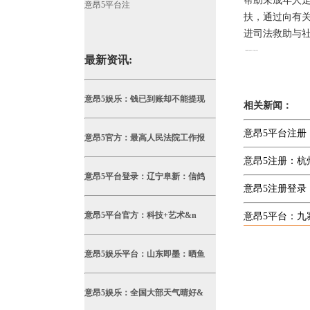
帮助未成年人走
意昂5平台注
扶，通过向有
进司法救助与
本文
意昂5平台
编辑发布，转载请注明出处
最新资讯:
http://whatname.net/index.php/article/xingyedongtai/333.html
意昂5娱乐：钱已到账却不能提现
相关新闻：
意昂5平台注册
意昂5官方：最高人民法院工作报
意昂5注册：杭
意昂5平台登录：辽宁阜新：信鸽
意昂5注册登录
意昂5平台官方：科技+艺术&n
意昂5平台：九
意昂5娱乐平台：山东即墨：晒鱼
意昂5娱乐：全国大部天气晴好&