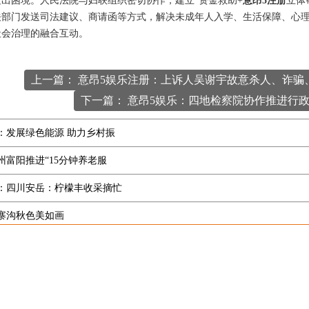
出困境。人民法院与妇联组织密切协作，建立“资金救助+
意昂5注册
立体
关部门发送司法建议、商请函等方式，解决未成年人入学、生活保障、心
社会治理的融合互动。
上一篇： 意昂5娱乐注册：上诉人吴谢宇故意杀人、诈骗
下一篇： 意昂5娱乐：四地检察院协作推进行
：发展绿色能源 助力乡村振
州富阳推进“15分钟养老服
：四川安岳：柠檬丰收采摘忙
寨沟秋色美如画