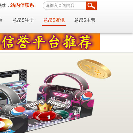
站内信联系
热线：
台
意昂5注册
意昂5资讯
意昂5主管