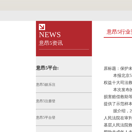
意昂5行业
NEWS
意昂5资讯
意昂5平台:
原标题：保护
本报北京5月2
权益十大司法
意昂5娱乐注
本次发布的十
损害赔偿救助等
意昂5注册登
提供了示范样
据介绍，202
意昂5平台登
人民法院在审
基层人民法院