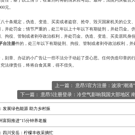
的责任，基于以上情节，在量刑时将酌情从轻考虑。最终，法院判决被告
00元。
十条规定，伪造、变造、买卖或者盗窃、抢夺、毁灭国家机关的公文、
利，并处罚金；情节严重的，处三年以上十年以下有期徒刑，并处罚金。
刑、拘役、管制或者剥夺政治权利，并处罚金。伪造、变造、买卖居民身
平台注册
件的，处三年以下有期徒刑、拘役、管制或者剥夺政治权利，并
。
刻章、办证的小广告让一些不法分子动起了歪心思。任何伪造印章的行
追究法律责任，终将自食其果，得不偿失。
上一篇： 意昂5官方注册：波浪“潮涌
下一篇： 意昂5注册登录：冷空气影响我国大部地区 
：发展绿色能源 助力乡村振
州富阳推进“15分钟养老服
：四川安岳：柠檬丰收采摘忙