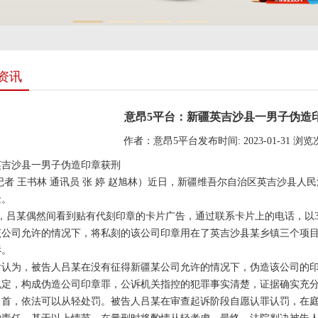
资讯
意昂5平台：新疆英吉沙县一男子伪造
作者：意昂5平台
发布时间: 2023-01-31
浏览
英吉沙县一男子伪造印章获刑
 王书林 通讯员 张 婷 赵旭林）近日，新疆维吾尔自治区英吉沙县人
金。
，吕某偶然间看到贴有代刻印章的卡片广告，通过联系卡片上的电话，以3
该公司允许的情况下，将私刻的该公司印章用在了英吉沙县某乡镇三个项
诉。
为，被告人吕某在没有征得新疆某公司允许的情况下，伪造该公司的印
规定，构成伪造公司印章罪，公诉机关指控的犯罪事实清楚，证据确实充
自首，依法可以从轻处罚。被告人吕某在审查起诉阶段自愿认罪认罚，在