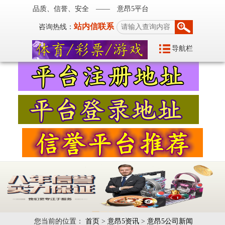
品质、信誉、安全 —— 意昂5平台
站内信联系
咨询热线：
导航栏
您当前的位置：
首页
>
意昂5资讯
>
意昂5公司新闻