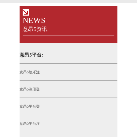
NEWS
意昂5资讯
意昂5平台:
意昂5娱乐注
意昂5注册登
意昂5平台登
意昂5平台注