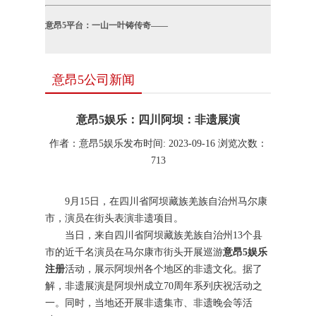
意昂5平台：一山一叶铸传奇——
意昂5公司新闻
意昂5娱乐：四川阿坝：非遗展演
作者：意昂5娱乐
发布时间: 2023-09-16
浏览次数：
713
9月15日，在四川省阿坝藏族羌族自治州马尔康
市，演员在街头表演非遗项目。
当日，来自四川省阿坝藏族羌族自治州13个县
市的近千名演员在马尔康市街头开展巡游
意昂5娱乐
注册
活动，展示阿坝州各个地区的非遗文化。据了
解，非遗展演是阿坝州成立70周年系列庆祝活动之
一。同时，当地还开展非遗集市、非遗晚会等活