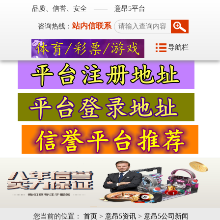
品质、信誉、安全 —— 意昂5平台
站内信联系
咨询热线：
导航栏
您当前的位置：
首页
>
意昂5资讯
>
意昂5公司新闻