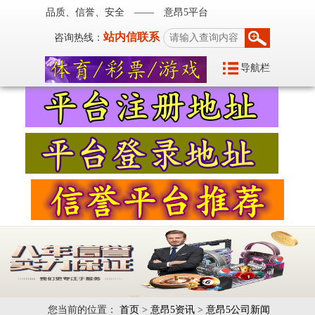
品质、信誉、安全 —— 意昂5平台
站内信联系
咨询热线：
导航栏
您当前的位置：
首页
>
意昂5资讯
>
意昂5公司新闻