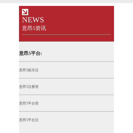
NEWS
意昂5资讯
意昂5平台:
意昂5娱乐注
意昂5注册登
意昂5平台登
意昂5平台注