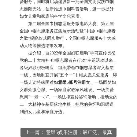
爱服务，同时将启动建设新一批全国文明实践巾帼
志愿阳光站，创新推进巾帼科普活动，进一步提升
妇女儿童和家庭的科学文化素质。
第二届全国巾帼志愿服务微电影大赛、第五届
全国巾帼志愿服务征集展示活动暨“中国巾帼志愿者
之歌”揭晓仪式同步举行，全国巾帼志愿服务十大感
动人物等推选结果发布。
据介绍，自2022年全国妇联启动“学习宣传贯彻
党的二十大精神·巾帼志愿者在行动”主题活动以来，
各级妇联积极响应，组织带领巾帼志愿者深入基层
一线，因地制宜开展“五个一”巾帼志愿关爱服务，即
一场走访特殊困难妇
意昂5账号注册
女、一场圆梦妇
女群众微心愿、一场家庭家教家风建设、一场关爱
慰问“一老一小”、一场法律宣传咨询活动，推动党的
二十大精神在基层落地生根，把党的关怀和温暖送
到妇女儿童和家庭身边。
本文
意昂5平台
编辑发布，转载请注明出处
http://whatname.net/index.php/article/gongsixinwen/162.html
上一篇： 意昂5娱乐注册：最广泛、最真