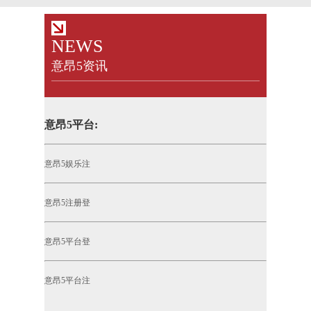
NEWS
意昂5资讯
意昂5平台:
意昂5娱乐注
意昂5注册登
意昂5平台登
意昂5平台注