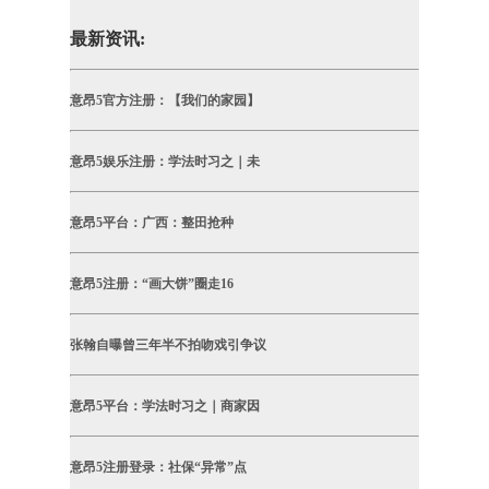
最新资讯:
意昂5官方注册：【我们的家园】
意昂5娱乐注册：学法时习之｜未
意昂5平台：广西：整田抢种
意昂5注册：“画大饼”圈走16
张翰自曝曾三年半不拍吻戏引争议
意昂5平台：学法时习之｜商家因
意昂5注册登录：社保“异常”点